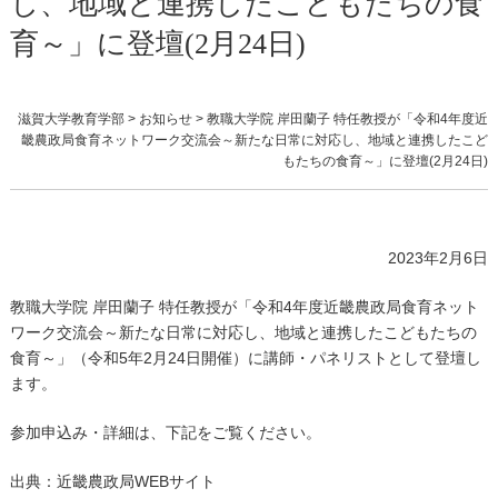
し、地域と連携したこどもたちの食
育～」に登壇(2月24日)
滋賀大学教育学部
>
お知らせ
>
教職大学院 岸田蘭子 特任教授が「令和4年度近
畿農政局食育ネットワーク交流会～新たな日常に対応し、地域と連携したこど
もたちの食育～」に登壇(2月24日)
2023年2月6日
教職大学院 岸田蘭子 特任教授が「令和
4
年度近畿農政局食育ネット
ワーク交流会～新たな日常に対応し、地域と連携したこどもたちの
食育～」（令和
5
年
2
月
24
日開催）に講師・パネリストとして登壇し
ます。
参加申込み・詳細は、下記をご覧ください。
出典：近畿農政局
WEB
サイト