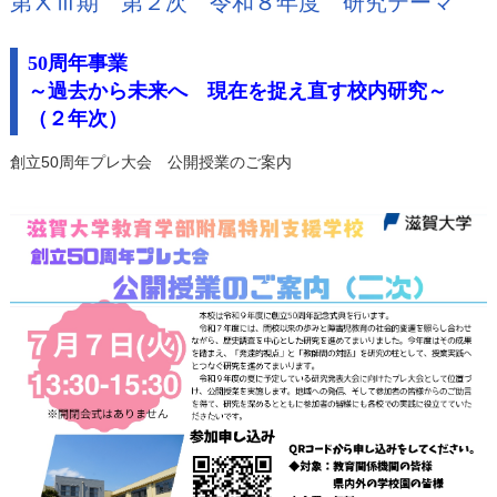
第ⅩⅢ期 第２次 令和８年度 研究テーマ
50周年事業
～過去から未来へ 現在を捉え直す校内研究～
（２年次）
創立50周年プレ大会 公開授業のご案内