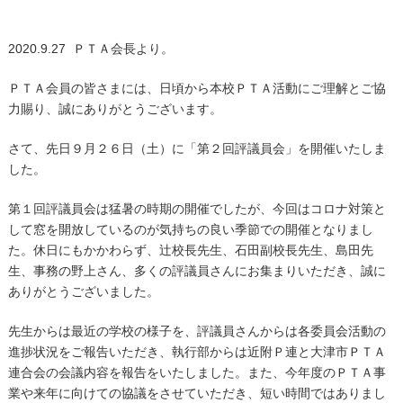
2020.9.27 ＰＴＡ会長より。
ＰＴＡ会員の皆さまには、日頃から本校ＰＴＡ活動にご理解とご協
力賜り、誠にありがとうございます。
さて、先日９月２６日（土）に「第２回評議員会」を開催いたしま
した。
第１回評議員会は猛暑の時期の開催でしたが、今回はコロナ対策と
して窓を開放しているのが気持ちの良い季節での開催となりまし
た。休日にもかかわらず、辻校長先生、石田副校長先生、島田先
生、事務の野上さん、多くの評議員さんにお集まりいただき、誠に
ありがとうございました。
先生からは最近の学校の様子を、評議員さんからは各委員会活動の
進捗状況をご報告いただき、執行部からは近附Ｐ連と大津市ＰＴＡ
連合会の会議内容を報告をいたしました。また、今年度のＰＴＡ事
業や来年に向けての協議をさせていただき、短い時間ではありまし