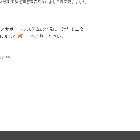
ス感染症 緊急事態宣言発令により日程変更しました
レスサポートシステムの開発に向けたモニタ
しました
」をご覧ください。
事 >>