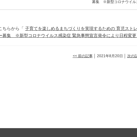
募集 ※新型コロナウイル
こちらから「
子育てを楽しめるまちづくりを実現するための 育児スト
ー募集 ※新型コロナウイルス感染症 緊急事態宣言発令により日程変更
<< 前の記事
│ 2021年8月20日 │
次の記