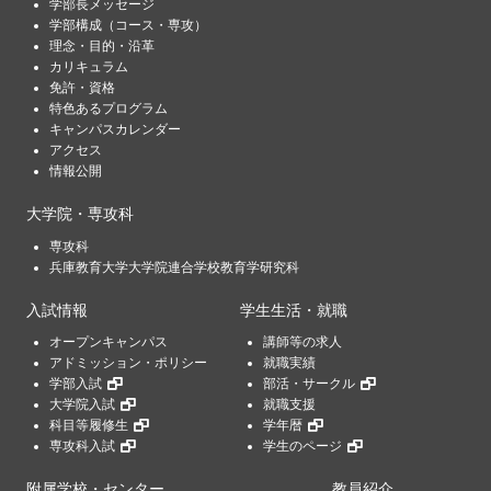
学部長メッセージ
学部構成（コース・専攻）
理念・目的・沿革
カリキュラム
免許・資格
特色あるプログラム
キャンパスカレンダー
アクセス
情報公開
大学院・専攻科
専攻科
兵庫教育大学大学院連合学校教育学研究科
入試情報
学生生活・就職
オープンキャンパス
講師等の求人
アドミッション・ポリシー
就職実績
学部入試
部活・サークル
大学院入試
就職支援
科目等履修生
学年暦
専攻科入試
学生のページ
附属学校・センター
教員紹介