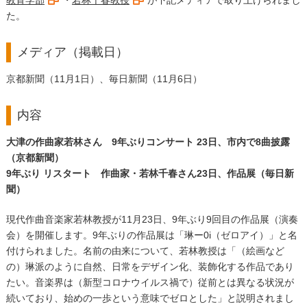
教育学部
・
若林千春教授
が下記メディアで取り上げられまし
た。
メディア（掲載日）
京都新聞（11月1日）、毎日新聞（11月6日）
内容
大津の作曲家若林さん 9年ぶりコンサート 23日、市内で8曲披露
（京都新聞）
9年ぶり リスタート 作曲家・若林千春さん23日、作品展（毎日新
聞）
現代作曲音楽家若林教授が11月23日、9年ぶり9回目の作品展（演奏
会）を開催します。9年ぶりの作品展は「琳ー0i（ゼロアイ）」と名
付けられました。名前の由来について、若林教授は「（絵画など
の）琳派のように自然、日常をデザイン化、装飾化する作品であり
たい。音楽界は（新型コロナウイルス禍で）従前とは異なる状況が
続いており、始めの一歩という意味でゼロとした」と説明されまし