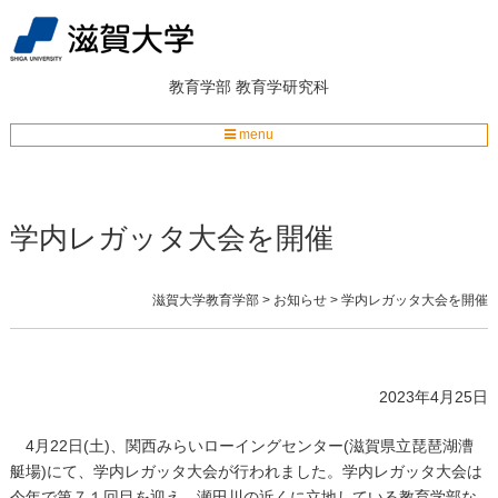
教育学部
教育学研究科
menu
学内レガッタ大会を開催
滋賀大学教育学部
>
お知らせ
>
学内レガッタ大会を開催
2023年4月25日
4
月
22
日
(
土
)
、関西みらいローイングセンター
(
滋賀県立琵琶湖漕
艇場
)
にて、学内レガッタ大会が行われました。学内レガッタ大会は
今年で第７１回目を迎え、瀬田川の近くに立地している教育学部な