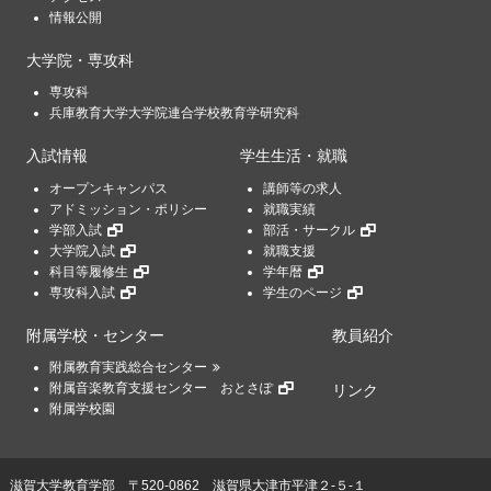
情報公開
大学院・専攻科
専攻科
兵庫教育大学大学院連合学校教育学研究科
入試情報
学生生活・就職
オープンキャンパス
講師等の求人
アドミッション・ポリシー
就職実績
学部入試
部活・サークル
大学院入試
就職支援
科目等履修生
学年暦
専攻科入試
学生のページ
附属学校・センター
教員紹介
附属教育実践総合センター
附属音楽教育支援センター おとさぽ
リンク
附属学校園
滋賀大学教育学部
〒520-0862 滋賀県大津市平津２-５-１