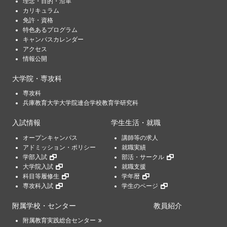
理念・目的・沿革
カリキュラム
免許・資格
特色あるプログラム
キャンパスカレンダー
アクセス
情報公開
大学院・専攻科
専攻科
兵庫教育大学大学院連合学校教育学研究科
入試情報
学生生活・就職
オープンキャンパス
講師等の求人
アドミッション・ポリシー
就職実績
学部入試
部活・サークル
大学院入試
就職支援
科目等履修生
学年暦
専攻科入試
学生のページ
附属学校・センター
教員紹介
附属教育実践総合センター