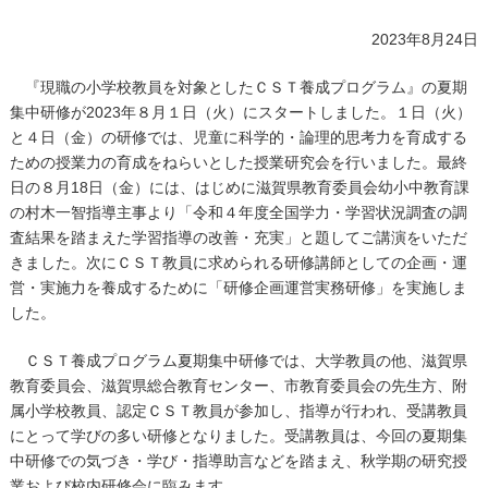
2023年8月24日
『現職の小学校教員を対象としたＣＳＴ養成プログラム』の夏期
集中研修が2023年８月１日（火）にスタートしました。１日（火）
と４日（金）の研修では、児童に科学的・論理的思考力を育成する
ための授業力の育成をねらいとした授業研究会を行いました。最終
日の８月18日（金）には、はじめに滋賀県教育委員会幼小中教育課
の村木一智指導主事より「令和４年度全国学力・学習状況調査の調
査結果を踏まえた学習指導の改善・充実」と題してご講演をいただ
きました。次にＣＳＴ教員に求められる研修講師としての企画・運
営・実施力を養成するために「研修企画運営実務研修」を実施しま
した。
ＣＳＴ養成プログラム夏期集中研修では、大学教員の他、滋賀県
教育委員会、滋賀県総合教育センター、市教育委員会の先生方、附
属小学校教員、認定ＣＳＴ教員が参加し、指導が行われ、受講教員
にとって学びの多い研修となりました。受講教員は、今回の夏期集
中研修での気づき・学び・指導助言などを踏まえ、秋学期の研究授
業および校内研修会に臨みます。