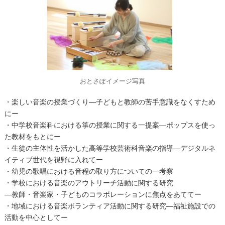
おとさぽイメージ写真
・楽しい音楽の授業づくり―子どもと教師の苦手意識をなくすため
にー
・中学校音楽科における箏の授業に関する一提案―ポップスを使っ
た教材をもとにー
・生徒の主体性を活かした高等学校芸術科音楽の指導―デジタルネ
イティブ世代を視野に入れてー
・幼児の歌唱における音程の取り方についての一考察
・学校における音楽のアウトリーチ活動に関する研究
―教師・音楽家・子どものコラボレーションに焦点をあててー
・地域における音楽ボランティア活動に関する研究―福祉施設での
活動を中心としてー