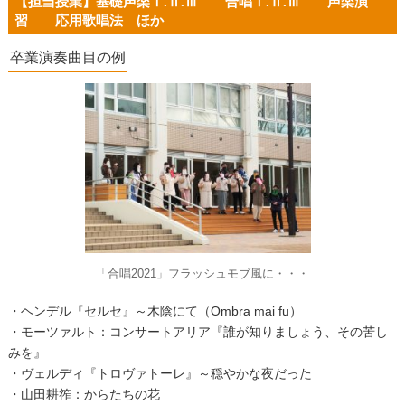
【担当授業】基礎声楽Ⅰ
.
Ⅱ
.
Ⅲ 合唱Ⅰ
.
Ⅱ
.
Ⅲ 声楽演
習 応用歌唱法 ほか
卒業演奏曲目の例
「合唱2021」フラッシュモブ風に・・・
・ヘンデル『セルセ』～木陰にて（
Ombra mai fu
）
・モーツァルト：コンサートアリア『誰が知りましょう、その苦し
みを』
・ヴェルディ『トロヴァトーレ』～穏やかな夜だった
・山田耕筰：からたちの花