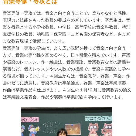
音楽専修・専攻とは
音楽専修・専攻では、音楽と向き合うことで、柔らかな心と感性、
表現力と技能をもった教員の養成をめざしています。卒業生は、音
楽を得意とする小学校教員、中学校・高等学校の音楽科教員、特別
支援学校の教員、幼稚園・保育園・こども園の保育者など、さまざ
まな教育現場で活躍しています。
音楽専修・専攻の学生は、より広い視野を持って音楽と向き合う一
方で、音楽の専門性を高めるべく、日々研鑽を積んでいます。声楽
や器楽のレッスン、作・編曲法、音楽理論、音楽教育などの講義や
演習など、個人レッスンや少人数での授業で、音楽を実践的に学べ
る環境が揃っています。４回生からは、音楽教育、器楽、声楽、作
曲のゼミに所属し、音楽教育は卒業論文、器楽、声楽は卒業演奏、
作曲は卒業作品を仕上げます。
４回生の１月
/
２月に音楽教育の論文
は卒業論文発表会、作品や演奏は卒業試験を学内にて行います。