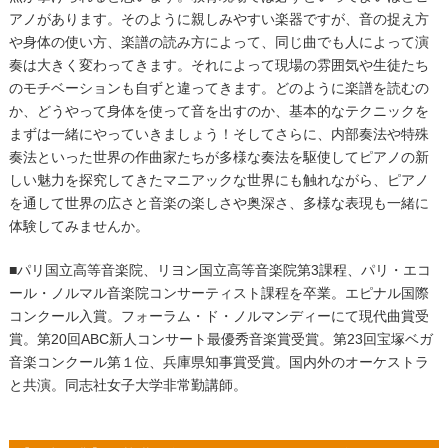
アノがあります。そのように親しみやすい楽器ですが、音の捉え方
や身体の使い方、楽譜の読み方によって、同じ曲でも人によって演
奏は大きく変わってきます。それによって現場の雰囲気や生徒たち
のモチベーションも自ずと違ってきます。どのように楽譜を読むの
か、どうやって身体を使って音を出すのか、基本的なテクニックを
まずは一緒にやっていきましょう！そしてさらに、内部奏法や特殊
奏法といった世界の作曲家たちが多様な奏法を駆使してピアノの新
しい魅力を探究してきたマニアックな世界にも触れながら、ピアノ
を通して世界の広さと音楽の楽しさや奥深さ、多様な表現も一緒に
体験してみませんか。
■パリ国立高等音楽院、リヨン国立高等音楽院第
3
課程、パリ・エコ
ール・ノルマル音楽院コンサーティスト課程を卒業。エピナル国際
コンクール入賞。フォーラム・ド・ノルマンディーにて現代曲賞受
賞。第
20
回
ABC
新人コンサート最優秀音楽賞受賞。第
23
回宝塚ベガ
音楽コンクール第１位、兵庫県知事賞受賞。国内外のオーケストラ
と共演。同志社女子大学非常勤講師。