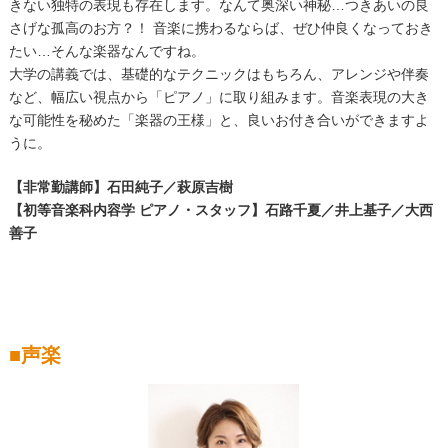
きない独特の表現も存在します。なんて奥深い神秘
…
つきあいの良
さげな孤高のお方？！ 音楽に携わるならば、ぜひ仲良くなっておき
たい
…
そんな楽器なんですね。
大学の講義では、基礎的なテクニックはもちろん、アレンジや伴奏
など、幅広い視点から「ピアノ」に取り組みます。音楽表現の大き
な可能性を秘めた「楽器の王様」と、良いお付き合いができますよ
うに。
【非常勤講師
】
石田純子／萩原吉樹
【初等音楽科内容学 ピアノ・スタッフ】石路千夏／井上基子／大西
善子
■声楽