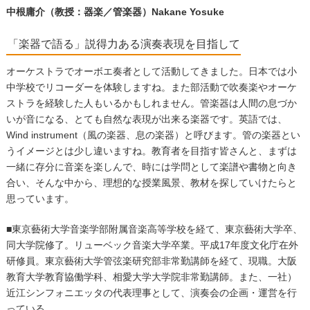
中根庸介（教授：器楽／管楽器）Nakane Yosuke
「楽器で語る」説得力ある演奏表現を目指して
オーケストラでオーボエ奏者として活動してきました。日本では小
中学校でリコーダーを体験しますね。また部活動で吹奏楽やオーケ
ストラを経験した人もいるかもしれません。管楽器は人間の息づか
いが音になる、とても自然な表現が出来る楽器です。英語では、
Wind instrument
（風の楽器、息の楽器）と呼びます。管の楽器とい
うイメージとは少し違いますね。教育者を目指す皆さんと、まずは
一緒に存分に音楽を楽しんで、時には学問として楽譜や書物と向き
合い、そんな中から、理想的な授業風景、教材を探していけたらと
思っています。
■東京藝術大学音楽学部附属音楽高等学校を経て、東京藝術大学卒、
同大学院修了。リューベック音楽大学卒業。平成
17
年度文化庁在外
研修員。東京藝術大学管弦楽研究部非常勤講師を経て、現職。大阪
教育大学教育協働学科、相愛大学大学院非常勤講師。また、一社）
近江シンフォニエッタの代表理事として、演奏会の企画・運営を行
っている。