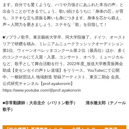
ます。自分でも驚くような、ハリや力強さにあふれた本当の声」と
出会うことができるでしょう。歌い続けるうちに「身体の芯」が育
ち、ステキな立ち居振る舞いも身につきます。身体を芯から鍛え、
声＝人間力を磨きましょう。ステキな「歌」を目指して！
■ソプラノ歌手。東京藝術大学卒、同大学院修了。ドイツ、オースト
リアで研鑽を積み、ミレニアムニュークラッシックオーディション
第1位、ウィーンオペレッタコンクール第２位（最高位）ほか、多く
のコンクールにて入賞・入選。コンサート、オペラ、ミュージカル
など、歌手として舞台活動を行う。2022年度_放送大学教育振興会
助成【史センセイの声トレ道場】をリリース。YouTubeにて公開
中。一般財団法人 地域創造 登録アーティスト、東京二期会 会員。
公式研究チャンネル【prof.ayakororin】
https://www.youtube.com/@prof.ayakororin
■
非常勤講師：
大谷圭介（バリトン歌手）
清水徹太郎（テノール
歌手）