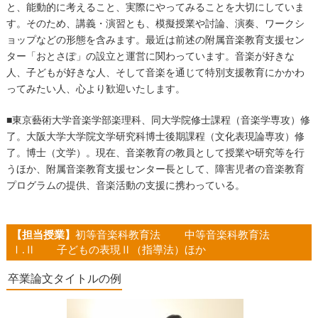
と、能動的に考えること、実際にやってみることを大切にしていま
す。そのため、講義・演習とも、模擬授業や討論、演奏、ワークシ
ョップなどの形態を含みます。最近は前述の附属音楽教育支援セン
ター「おとさぽ」の設立と運営に関わっています。音楽が好きな
人、子どもが好きな人、そして音楽を通じて特別支援教育にかかわ
ってみたい人、心より歓迎いたします。
■東京藝術大学音楽学部楽理科、同大学院修士課程（音楽学専攻）修
了。大阪大学大学院文学研究科博士後期課程（文化表現論専攻）修
了。博士（文学）。現在、音楽教育の教員として授業や研究等を行
うほか、附属音楽教育支援センター長として、障害児者の音楽教育
プログラムの提供、音楽活動の支援に携わっている。
【担当授業】
初等音楽科教育法 中等音楽科教育法
Ⅰ.Ⅱ 子どもの表現Ⅱ（指導法）ほか
卒業論文タイトルの例