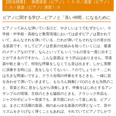
【担当授業】 基礎器楽（ピアノ）
Ⅰ.Ⅱ.Ⅲ
／器楽（ピアノ）
Ⅰ.Ⅱ
／器楽（ピアノ）演習
Ⅰ.Ⅱ
ピアノに関する学び…ピアノと「良い仲間」になるために
ピアノってみんな弾いているけど、やさしいようでむずかしい。小
学校・中学校・高校など教育現場においては必ずピアノは置かれて
いて、みんなそれを弾いている
…
だれが弾いてもそれなりの音が出
る楽器です。そしてピアノは音楽の仕組みを知っていくには、最適
のメディアなのです。なんといっても いくつもの音を一度に出すこ
とができるのですから、こんな楽器は そう沢山はありません。管楽
器や歌と違って、特別な呼吸をしなくても音は出ます。しかし実際
に演奏する時には、息をしなくてもいい
…
？のでしょうか？
…
これ
は大きな間違いですよ。クラス合唱の伴奏をするときも、一緒に息
を合わせて弾いていきますし、もちろん独奏
(
ソロ
)
のときも当然のこ
と、音楽と共に 息をしながら演奏します。伴奏をはじめとするアン
サンブルの現場、主役のときも脇役のときも、クラシック作品も、
ジャズやポピュラー音楽でも、多方面にわたって楽しめる、ピアノ
は、まさに大活躍の楽器。他のあらゆる楽器の代理となって、音や
リズムをさりげなく弾くこともあれば、それでいてピアノでしかで